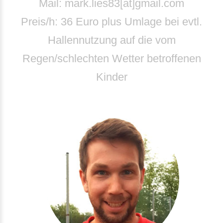
Mail:
mark.lies83[at]gmail.com
Preis/h: 36 Euro plus Umlage bei evtl.
Hallennutzung auf die vom
Regen/schlechten Wetter betroffenen
Kinder